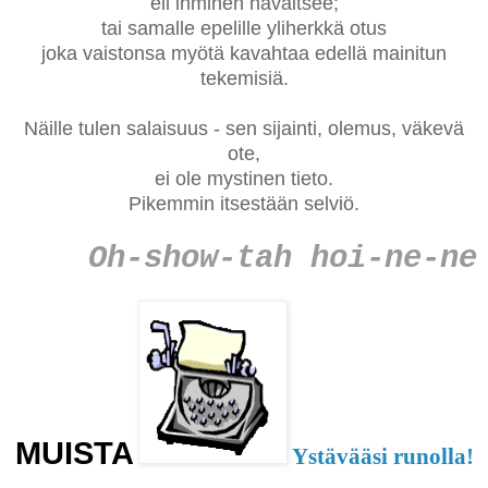
eli ihminen havaitsee;
tai samalle epelille yliherkkä otus
joka vaistonsa myötä kavahtaa edellä mainitun
tekemisiä.
Näille tulen salaisuus - sen sijainti, olemus, väkevä
ote,
ei ole mystinen tieto.
Pikemmin itsestään selviö.
Oh-show-tah hoi-ne-ne
MUISTA
Ystävääsi runolla!