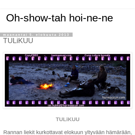
Oh-show-tah hoi-ne-ne
maanantai 5. elokuuta 2013
TULiKUU
TULiKUU
Rannan liekit kurkottavat elokuun yltyvään hämärään,