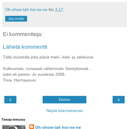
Oh-show-tah hoi-ne-ne
klo
3.17
Jaa muille
Ei kommentteja:
Lähetä kommentti
Tällä sivustolla joka päivä mieli-, kieli- ja valokuvia
Kulttuurista; runsaasti vähemmän Sivistyksestä...
satoi eli paistoi. Jo vuodesta 2006.
Trew. Harmaasusi
‹
›
Etusivu
Näytä internetversio
Tietoja minusta
Oh-show-tah hoi-ne-ne