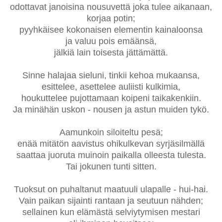
odottavat janoisina nousuvettä joka tulee aikanaan,
korjaa potin;
pyyhkäisee kokonaisen elementin kainaloonsa
ja valuu pois emäänsä,
jälkiä lain toisesta jättämättä.
Sinne halajaa sieluni, tinkii kehoa mukaansa,
esittelee, asettelee auliisti kulkimia,
houkuttelee pujottamaan koipeni taikakenkiin.
Ja minähän uskon - nousen ja astun muiden tykö.
Aamunkoin siloiteltu pesä;
enää mitätön aavistus ohikulkevan syrjäsilmällä
saattaa juoruta muinoin paikalla olleesta tulesta.
Tai jokunen tunti sitten.
Tuoksut on puhaltanut maatuuli ulapalle -
hui-hai
.
Vain paikan sijainti rantaan ja seutuun nähden;
sellainen kun elämästä selviytymisen mestari