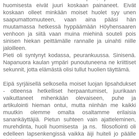
huomisesta eivät juuri koskaan painaneet. Eivät
koskaan olleet minkään moiset huolet syy unen
saapumattomuuteen, vaan aina pääsi hän
muutamassa hetkessä hyppäämään Höyhensaaren
venhoon ja siitä vaan muina miehinä souteli pois
sinisen hiekan peittämälle rannalle ja uinahti niille
jaloilleen.
Pieti oli syntynyt kodassa, peurankuussa. Sinisenä.
Napanuora kaulan ympäri punoutuneena ne kriittiset
sekunnit, jotta elämästä olisi tullut huolien täyttämä.
Eipä syrjäisellä selkosella moiset luojan lipsahdukset
- otteensa hetkelliset herpaantumiset, juurikaan
vaikuttaneet mihenkään olevaiseen, puhe ja
artikulointi hieman ontui, mutta niinhän me kaikki
muutkin olemme omalta osaltamme erilaisia
sanankäyttäjiä. Pietun suhteen vain ajatteleminen,
murehdinta, huoli huomisesta ja ns. filosofiointi oli
edelleen lapsenkengissä vaikka äiji huiteli jo päälle