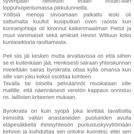
syvimpään helvettiin erään Rotari-illan
loppuhuipentumassa pikkutunneilla.
Yöllisiä menoja siivoamaan palkattu leski oli
sattumalta kuullut kusiputkan oven raosta kun
kunnanjohtaja oli kironnut kaikenmaailman Pietut ja
muut vammaiset sekä amikset Hevon Wittuun koko
kuntasektoria rasittamasta.
Peli siis jäi kesken mutta arvattavissa on että siihen
se ei kuitenkaan jää. Henkisesti sairaan yhteiskunnan
mieleltään sairas byrokratia ottaa kyllä omansa kun
sille vain joku keksii osoittaa kohteen.
Tavalla tai toisella pelisäännöt muokataan sille
mallille, että näennäisesti veretön kappaus onnistuu
ns. laillisten kriteerien mukaan.
Byrokratia on kuin syöpä joka levittää tavallisilta
inimisiltä vallan anastaneiden puolueiden avulla
etäpesäkkeitä ihmisyhteisön puolustuskyvyttömään
kehoon ja kuihduttaa sen ontoksi kuoreksi, ellei sen