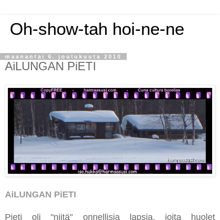
Oh-show-tah hoi-ne-ne
maanantai 6. joulukuuta 2010
AiLUNGAN PiETI
AiLUNGAN PiETI
Pieti oli "niitä" onnellisia lapsia, joita huolet