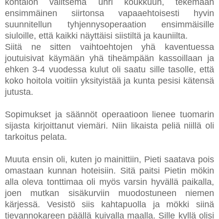
kohtalon valitsema uhri koukkuun, tekemään
ensimmäinen siirtonsa vapaaehtoisesti hyvin
suunnitellun tyhjennysoperaation ensimmäisille
siuloille, että kaikki näyttäisi siistiltä ja kauniilta.
Siitä ne sitten vaihtoehtojen yhä kaventuessa
joutuisivat käymään yhä tiheämpään kassoillaan ja
ehken 3-4 vuodessa kulut oli saatu sille tasolle, että
koko hoitola voitiin yksityistää ja kunta pesisi kätensä
jutusta.
Sopimukset ja säännöt operaatioon lienee tuomarin
sijasta kirjoittanut viemäri. Niin likaista peliä niillä oli
tarkoitus pelata.
Muuta ensin oli, kuten jo mainittiin, Pieti saatava pois
omastaan kunnan hoteisiin. Sitä paitsi Pietin mökin
alla oleva tonttimaa oli myös varsin hyvällä paikalla,
joen mutkan sisäkurviin muodostuneen niemen
kärjessä. Vesistö siis kahtapuolla ja mökki siinä
tievannokareen päällä kuivalla maalla. Sille kyllä olisi