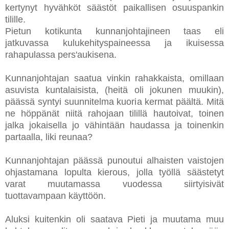
kertynyt hyvähköt säästöt paikallisen osuuspankin
tilille.
Pietun kotikunta kunnanjohtajineen taas eli
jatkuvassa kulukehityspaineessa ja ikuisessa
rahapulassa pers'aukisena.
Kunnanjohtajan saatua vinkin rahakkaista, omillaan
asuvista kuntalaisista, (heitä oli jokunen muukin),
päässä syntyi suunnitelma kuoria kermat päältä. Mitä
ne höppänät niitä rahojaan tilillä hautoivat, toinen
jalka jokaisella jo vähintään haudassa ja toinenkin
partaalla, liki reunaa?
Kunnanjohtajan päässä punoutui alhaisten vaistojen
ohjastamana lopulta kierous, jolla työllä säästetyt
varat muutamassa vuodessa siirtyisivät
tuottavampaan käyttöön.
Aluksi kuitenkin oli saatava Pieti ja muutama muu