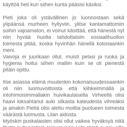
käyttöä heti kun siihen kunta pääsisi käsiksi.
Pieti joka oli ystävällinen jo luonnostaan sekä
ylipäänsä murheen hyllyviin, ylitse kantamattomiin
soihin vajoamaton, ei voinut käsittää, että hänestä nyt
niin hyvää huolta tahdottaisiin sosiaalihuollon
toimesta pitää, koska hyvinhän hänellä kotonaankin
meni.
Vaivoja ei juurikaan ollut, muisti pelasi ja ruoka ja
hygienia hoitui siihen malliin kuin se oli pienestä
pitäin opittu.
Itse asiassa elämä muutenkin kokonaisuudessaankin
oli niin luomuvoittoista että kiihkeimmällä ja
intohimoisimmallakin huivikaulaisella Virheellä olisi
haavi loksahtanut auki silkasta kateudesta vihreäksi
ja ainakin Pietiä olisi alettu moittia puolueen toimesta
väärästä luomusta. Liian aidosta.
Myöskin puskalaisten olisi ollut vaikea hyväksyä niitä