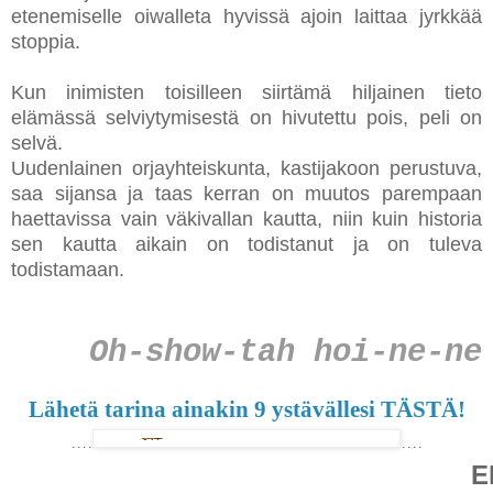
etenemiselle oiwalleta hyvissä ajoin laittaa jyrkkää
stoppia.
Kun inimisten toisilleen siirtämä hiljainen tieto
elämässä selviytymisestä on hivutettu pois, peli on
selvä.
Uudenlainen orjayhteiskunta, kastijakoon perustuva,
saa sijansa ja taas kerran on muutos parempaan
haettavissa vain väkivallan kautta, niin kuin historia
sen kautta aikain on todistanut ja on tuleva
todistamaan.
Oh-show-tah hoi-ne-ne
Lähetä tarina ainakin 9 ystävällesi TÄSTÄ!
....
....
Elä