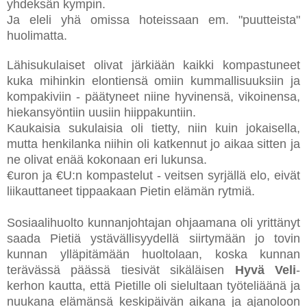
yhdeksän kympin.
Ja eleli yhä omissa hoteissaan em. "puutteista"
huolimatta.
Lähisukulaiset olivat järkiään kaikki kompastuneet
kuka mihinkin elontiensä omiin kummallisuuksiin ja
kompakiviin - päätyneet niine hyvinensä, vikoinensa,
hiekansyöntiin uusiin hiippakuntiin.
Kaukaisia sukulaisia oli tietty, niin kuin jokaisella,
mutta henkilanka niihin oli katkennut jo aikaa sitten ja
ne olivat enää kokonaan eri lukunsa.
€uron ja €U:n kompastelut - veitsen syrjällä elo, eivät
liikauttaneet tippaakaan Pietin elämän rytmiä.
Sosiaalihuolto kunnanjohtajan ohjaamana oli yrittänyt
saada Pietiä ystävällisyydellä siirtymään jo tovin
kunnan ylläpitämään huoltolaan, koska kunnan
terävässä päässä tiesivät sikäläisen
Hyvä Veli
-
kerhon kautta, että Pietille oli sielultaan työteliäänä ja
nuukana elämänsä keskipäivän aikana ja ajanoloon