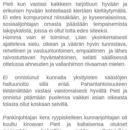
Pieti kun vastasi kaikkeen tarjottuun hyvään ja
erikoisen hyvään kohteliaasti kiertäen kieltäytymällä.
Ei edes kompuroinut niissäkään, jo kyseenalaisissa,
sosiaalijohtajan omasta päästään tempaisemista
lakipykälistä, joissa ei ollut totta edes siteeksi.
Homma vain ei toiminut. Liian yksinkertaisesti
ajatteleva sielu, oikean ja väärän hyvin tunnistava,
rehellinen ja vastuuntuntoinen, empaattinen ja lähes
raivostuttavan hyväntahtoinen, selätti säällisessä
ottelussa ahneuden ja vallanhimon riivaaman mielen.
Ei onnistunut kunnalta yksityisten säästöjen
haltuunotto sillä erää. Pahantahtoisuuteen
tietämättään vastasi vaistomaisesti hyvällä Pieti ja
onnistui pitämään puolensa vaikkei asian oikeasta
tolasta ollut koskaan selvillä.
Pankinjohtajan kera ryypiskelleen kunnanjohtajan oli
kuultu kiroavan Pieti ja kaltaisensa otukset