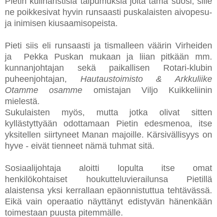
Pietin kulinaristisia taipumuksia joita tämä suosi, sille
ne poikkesivat hyvin runsaasti puskalaisten aivopesu-
ja inimisen kiusaamisopeista.
Pieti siis eli runsaasti ja tismalleen väärin Virheiden
ja Pekka Puskan mukaan ja liian pitkään mm.
kunnanjohtajan sekä paikallisen Rotari-klubin
puheenjohtajan,
Hautaustoimisto & Arkkuliike
Otamme osamme
omistajan Viljo Kuikkeliinin
mielestä.
Sukulaisten myös, mutta jotka olivat sitten
kyllästyttyään odottamaan Pietin edesmenoa, itse
yksitellen siirtyneet Manan majoille. Kärsivällisyys on
hyve - eivät tienneet nämä tuhmat sitä.
Sosiaalijohtaja aloitti lopulta itse omat
henkilökohtaiset houkutteluvierailunsa Pietillä
alaistensa yksi kerrallaan epäonnistuttua tehtävässä.
Eikä vain operaatio näyttänyt edistyvän hänenkään
toimestaan puusta pitemmälle.