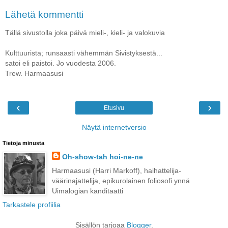
Lähetä kommentti
Tällä sivustolla joka päivä mieli-, kieli- ja valokuvia
Kulttuurista; runsaasti vähemmän Sivistyksestä...
satoi eli paistoi. Jo vuodesta 2006.
Trew. Harmaasusi
‹
›
Etusivu
Näytä internetversio
Tietoja minusta
Oh-show-tah hoi-ne-ne
Harmaasusi (Harri Markoff), haihattelija-
väärinajattelija, epikurolainen foliosofi ynnä
Uimalogian kanditaatti
Tarkastele profiilia
Sisällön tarjoaa
Blogger
.