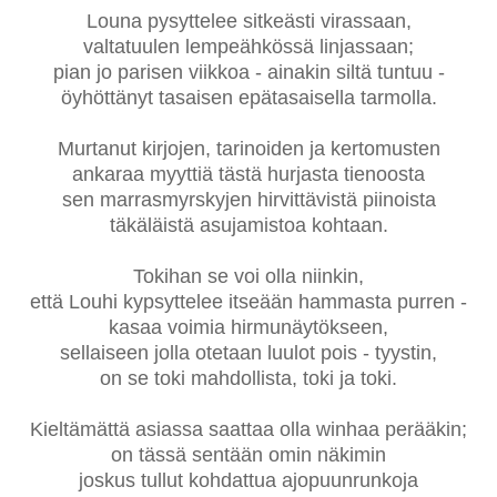
Louna pysyttelee sitkeästi virassaan,
valtatuulen lempeähkössä linjassaan;
pian jo parisen viikkoa - ainakin siltä tuntuu -
öyhöttänyt tasaisen epätasaisella tarmolla.
Murtanut kirjojen, tarinoiden ja kertomusten
ankaraa myyttiä tästä hurjasta tienoosta
sen marrasmyrskyjen hirvittävistä piinoista
täkäläistä asujamistoa kohtaan.
Tokihan se voi olla niinkin,
että Louhi kypsyttelee itseään hammasta purren -
kasaa voimia hirmunäytökseen,
sellaiseen jolla otetaan luulot pois - tyystin,
on se toki mahdollista, toki ja toki.
Kieltämättä asiassa saattaa olla winhaa perääkin;
on tässä sentään omin näkimin
joskus tullut kohdattua ajopuunrunkoja